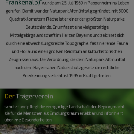
Frankenalb)“
wurde am 25. Juli 1969 in Pappenheim ins Leben
gerufen. Damit war der Naturpark Altmühltal gegründet, mit 3000
Quadratkilometern Fläche ist er einer der größten Naturparke
Deutschlands. Er umfasst eine vielgestaltige
Mittelgebirgslandschaft im Herzen Bayerns und zeichnet sich
durch eine abwechslungsreiche Topographie, faszinierende Fauna
und Flora und einen großen Reichtum an kulturhistorischen
Zeugnissen aus. Die Verordnung, die dem Naturpark Altmühltal
nach dem Bayerischen Naturschutzgesetz die rechtliche
Anerkennung verleiht, ist 1995 in Kraft getreten.
Der
Trägerverein
schützt und pflegt die einzigartige Landschaft der Region, macht
sie für die Menschen als Erholungsraum erlebbar und informiert
über ihre Besonderheiten.