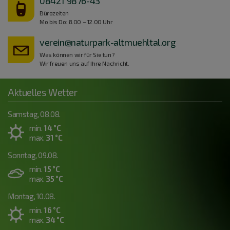
08421 9876-43
Bürozeiten
Mo bis Do: 8.00 – 12.00 Uhr
verein@naturpark-altmuehltal.org
Was können wir für Sie tun?
Wir freuen uns auf Ihre Nachricht.
Aktuelles Wetter
Samstag, 08.08.
min.
14 °C
max.
31 °C
Sonntag, 09.08.
min.
15 °C
max.
35 °C
Montag, 10.08.
min.
16 °C
max.
34 °C