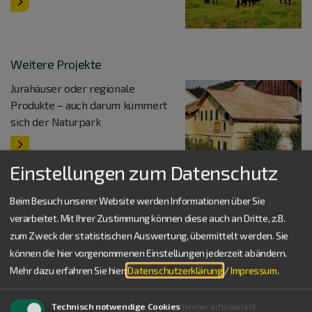
Weitere Projekte
Jurahäuser oder regionale
Produkte – auch darum kümmert
sich der Naturpark
Einstellungen zum Datenschutz
Natur
& Landschaft
Beim Besuch unserer Website werden Informationen über Sie
verarbeitet. Mit Ihrer Zustimmung können diese auch an Dritte, z.B.
Von der Wacholderheide bis zum Buchenmischwald: Der Naturpark
zum Zweck der statistischen Auswertung, übermittelt werden. Sie
Altmühltal ist von faszinierenden Landschaften geprägt. Eine
können die hier vorgenommenen Einstellungen jederzeit abändern.
Vielzahl von teils seltenen Pflanzen und Tieren findet hier einen
Lebensraum.
Mehr dazu erfahren Sie hier:
Datenschutzerklärung
/
Impressum
.
Technisch notwendige Cookies
(immer erforderlich)