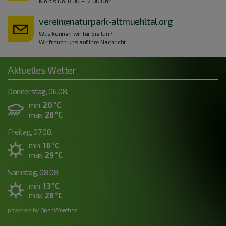
Mo bis Do: 8.00 – 12.00 Uhr
verein@naturpark-altmuehltal.org
Was können wir für Sie tun?
Wir freuen uns auf Ihre Nachricht.
Aktuelles Wetter
Donnerstag, 06.08.
min.
20 °C
max.
28 °C
Freitag, 07.08.
min.
16 °C
max.
29 °C
Samstag, 08.08.
min.
13 °C
max.
28 °C
powered by OpenWeather