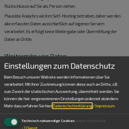
Rückschlüsse auf Sie als Person ziehen.
Plausible Analytics wird im Self-Hosting betrieben, daher werden
alle erfassten Daten ausschließlich auf eigenen Servern
verarbeitet. Es erfolgt keine Weitergabe oder Übermittlung der
Daten an Dritte.
Weitergabe von Daten
Einstellungen zum Datenschutz
Eine Übermittlung Ihrer persönlichen Daten an Dritte zu anderen als
den im Folgenden aufgeführten Zwecken findet nicht statt.
Beim Besuch unserer Website werden Informationen über Sie
verarbeitet. Mit Ihrer Zustimmung können diese auch an Dritte, z.B.
Wir geben Ihre persönlichen Daten nur an Dritte weiter, wenn:
zum Zweck der statistischen Auswertung, übermittelt werden. Sie
Sie Ihre nach Art. 6 Abs. 1 S. 1 lit. a DSGVO ausdrückliche
können die hier vorgenommenen Einstellungen jederzeit abändern.
Einwilligung dazu erteilt haben,
Mehr dazu erfahren Sie hier:
Datenschutzerklärung
/
Impressum
.
die Weitergabe nach Art. 6 Abs. 1 S. 1 lit. f DSGVO zur
Geltendmachung, Ausübung oder Verteidigung von
Technisch notwendige Cookies
(immer erforderlich)
Rechtsansprüchen erforderlich ist und kein Grund zur Annahme
↓
1
Dienst