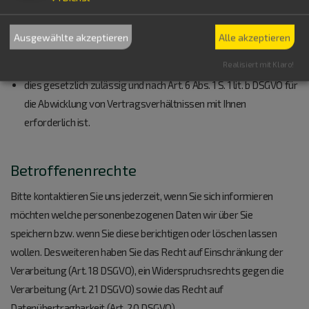
besteht, dass Sie ein überwiegendes schutzwürdiges Interesse
an der Nichtweitergabe Ihrer Daten haben,
Ausgewählte akzeptieren
Alle akzeptieren
für den Fall, dass für die Weitergabe nach Art. 6 Abs. 1 S. 1 lit. c
Realisiert mit Klaro!
DSGVO eine gesetzliche Verpflichtung besteht, sowie
dies gesetzlich zulässig und nach Art. 6 Abs. 1 S. 1 lit. b DSGVO für
die Abwicklung von Vertragsverhältnissen mit Ihnen
erforderlich ist.
Betroffenenrechte
Bitte kontaktieren Sie uns jederzeit, wenn Sie sich informieren
möchten welche personenbezogenen Daten wir über Sie
speichern bzw. wenn Sie diese berichtigen oder löschen lassen
wollen. Desweiteren haben Sie das Recht auf Einschränkung der
Verarbeitung (Art. 18 DSGVO), ein Widerspruchsrechts gegen die
Verarbeitung (Art. 21 DSGVO) sowie das Recht auf
Datenübertragbarkeit (Art. 20 DSGVO).