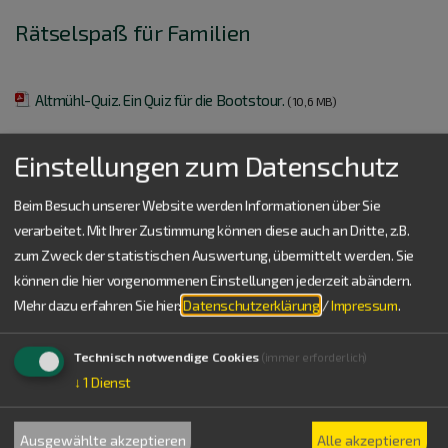
Rätselspaß für Familien
Altmühl-Quiz. Ein Quiz für die Bootstour.
(10,6 MB)
Einstellungen zum Datenschutz
Beim Besuch unserer Website werden Informationen über Sie
Service
verarbeitet. Mit Ihrer Zustimmung können diese auch an Dritte, z.B.
zum Zweck der statistischen Auswertung, übermittelt werden. Sie
können die hier vorgenommenen Einstellungen jederzeit abändern.
08421 9876-43
Mehr dazu erfahren Sie hier:
Datenschutzerklärung
/
Impressum
.
Bürozeiten
Mo bis Do: 8.00 – 12.00 Uhr
Technisch notwendige Cookies
(immer erforderlich)
verein@naturpark-altmuehltal.org
↓
1
Dienst
Was können wir für Sie tun?
Wir freuen uns auf Ihre Nachricht.
Ausgewählte akzeptieren
Alle akzeptieren