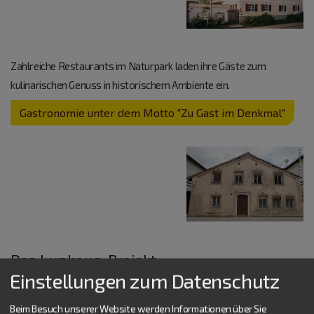
Zahlreiche Restaurants im Naturpark laden ihre Gäste zum
kulinarischen Genuss in historischem Ambiente ein.
Gastronomie unter dem Motto "Zu Gast im Denkmal"
Das Jurahaus-Projekt
Einstellungen zum Datenschutz
Der Haustyp „Jurahaus“ hat über Jahrhunderte die Region
entlang der
Beim Besuch unserer Website werden Informationen über Sie