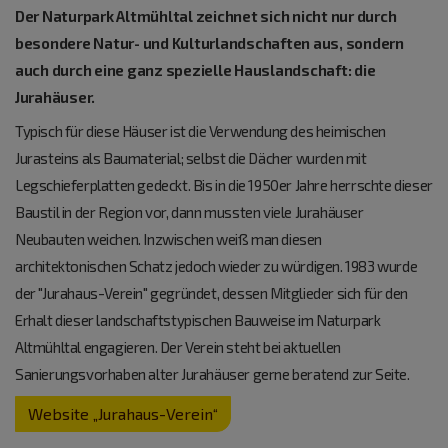
Der Naturpark Altmühltal zeichnet sich nicht nur durch
besondere Natur- und Kulturlandschaften aus, sondern
auch durch eine ganz spezielle Hauslandschaft: die
Jurahäuser.
Typisch für diese Häuser ist die Verwendung des heimischen
Jurasteins als Baumaterial; selbst die Dächer wurden mit
Legschieferplatten gedeckt. Bis in die 1950er Jahre herrschte dieser
Baustil in der Region vor, dann mussten viele Jurahäuser
Neubauten weichen. Inzwischen weiß man diesen
architektonischen Schatz jedoch wieder zu würdigen. 1983 wurde
der "Jurahaus-Verein" gegründet, dessen Mitglieder sich für den
Erhalt dieser landschaftstypischen Bauweise im Naturpark
Altmühltal engagieren. Der Verein steht bei aktuellen
Sanierungsvorhaben alter Jurahäuser gerne beratend zur Seite.
Website „Jurahaus-Verein“