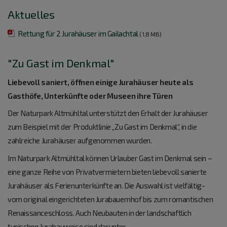
Aktuelles
Rettung für 2 Jurahäuser im Gailachtal
(1,8 MB)
"Zu Gast im Denkmal"
Liebevoll saniert, öffnen einige Jurahäuser heute als
Gasthöfe, Unterkünfte oder Museen ihre Türen
Der Naturpark Altmühltal unterstützt den Erhalt der Jurahäuser
zum Beispiel mit der Produktlinie „Zu Gast im Denkmal“, in die
zahlreiche Jurahäuser aufgenommen wurden.
Im Naturpark Altmühltal können Urlauber Gast im Denkmal sein –
eine ganze Reihe von Privatvermietern bieten liebevoll sanierte
Jurahäuser als Ferienunterkünfte an. Die Auswahl ist vielfältig-
vom original eingerichteten Jurabauernhof bis zum romantischen
Renaissanceschloss. Auch Neubauten in der landschaftlich
typischen Jurabauweise sind darunter.