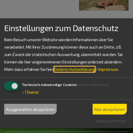
Einstellungen zum Datenschutz
Beim Besuch unserer Website werden Informationen über Sie
verarbeitet. Mit Ihrer Zustimmung können diese auch an Dritte, z.B.
zum Zweck der statistischen Auswertung, übermittelt werden. Sie
Service
können die hier vorgenommenen Einstellungen jederzeit abändern.
Mehr dazu erfahren Sie hier:
Datenschutzerklärung
/
Impressum
.
08421 9876-43
Bürozeiten
Technisch notwendige Cookies
(immer erforderlich)
Mo bis Do: 8.00 – 12.00 Uhr
↓
1
Dienst
verein@naturpark-altmuehltal.org
Was können wir für Sie tun?
Ausgewählte akzeptieren
Alle akzeptieren
Wir freuen uns auf Ihre Nachricht.
Realisiert mit Klaro!
Aktuelles Wetter