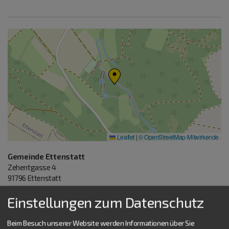
Leaflet
|
© OpenStreetMap-Mitwirkende
Gemeinde Ettenstatt
Zehentgasse 4
91796
Ettenstatt
Tel.:
09148 9089810
Einstellungen zum Datenschutz
www.ettenstatt.de
vCard
GPS:
49°4'34.68''N
11°3'30.96''E
Beim Besuch unserer Website werden Informationen über Sie