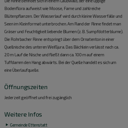
Die Rinne befindet sich in einem Laubwald, der eine üppige
Bodenflora aufweist wie Moose, Farne und zahlreiche
Blütenpflanzen. Der Wasserlauf wird durch kleine Wasserfälle und
Seen im Kleinformat unterbrochen. Am Rand der Rinne findet man
Gräser und Feuchtigkeit liebende Blumen (z. B. Sumpfdotterblume).
Die Rohrbacher Rinne entspringt über dem Ornatenton in einer
Quellnische des unteren Weißjura. Das Bächlein verlässt nach ca.
20 m Lauf die Nische und fließt dann ca. 100 m auf einem
Tuffdamm den Hang abwärts. Bei der Quelle handelt es sich um
eine Überlaufquelle.
Öffnungszeiten
Jederzeit geöffnet und frei zugänglich
Weitere Infos
Gemeinde Ettenstatt