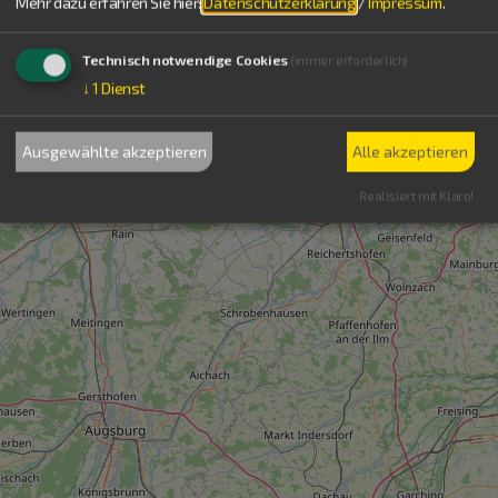
Mehr dazu erfahren Sie hier:
Datenschutzerklärung
/
Impressum
.
Technisch notwendige Cookies
(immer erforderlich)
↓
1
Dienst
Ausgewählte akzeptieren
Alle akzeptieren
Realisiert mit Klaro!